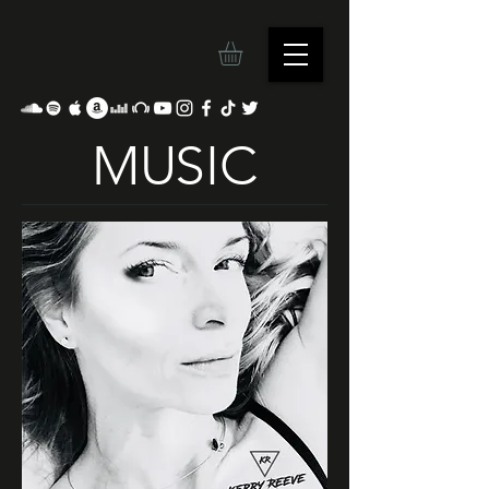
M
U
SIC